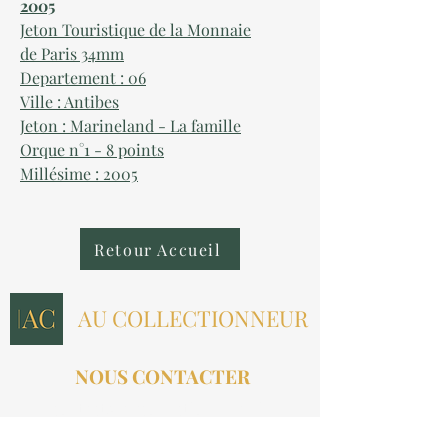
2005
Jeton Touristique de la Monnaie
de Paris 34mm
Departement : 06
Ville : Antibes
Jeton : Marineland - La famille
Orque n°1 - 8 points
Millésime : 2005
Retour Accueil
AU COLLECTIONNEUR
NOUS CONTACTER
contact@aucollectionneur.fr
(+33)
6 69 50 78 06