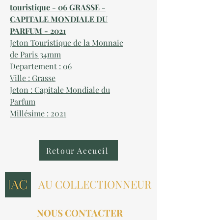
touristique - 06 GRASSE -
CAPITALE MONDIALE DU
PARFUM - 2021
Jeton Touristique de la Monnaie
de Paris 34mm
Departement : 06
Ville : Grasse
Jeton : Capitale Mondiale du
Parfum
Millésime : 2021
Retour Accueil
AU COLLECTIONNEUR
NOUS CONTACTER