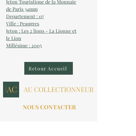
Jeton Touristique de la Monnaie
de Paris 34mm
Departement : 07
Ville : Peaugres
Jeton : Les 2 lions - La Lionne et
le Lion
Millésime : 2005
Retour Accueil
AU COLLECTIONNEUR
NOUS CONTACTER
contact@aucollectionneur.fr
(+33)
6 69 50 78 06