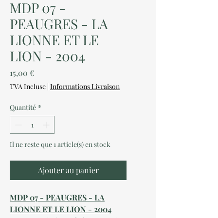
MDP 07 -
PEAUGRES - LA
LIONNE ET LE
LION - 2004
Prix
15,00 €
TVA Incluse
|
Informations Livraison
Quantité
*
Il ne reste que 1 article(s) en stock
Ajouter au panier
MDP 07 - PEAUGRES - LA
LIONNE ET LE LION - 2004