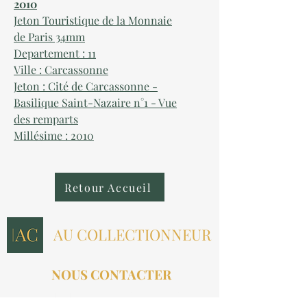
2010
Jeton Touristique de la Monnaie
de Paris 34mm
Departement : 11
Ville : Carcassonne
Jeton : Cité de Carcassonne -
Basilique Saint-Nazaire n°1 - Vue
des remparts
Millésime : 2010
Retour Accueil
AU COLLECTIONNEUR
NOUS CONTACTER
contact@aucollectionneur.fr