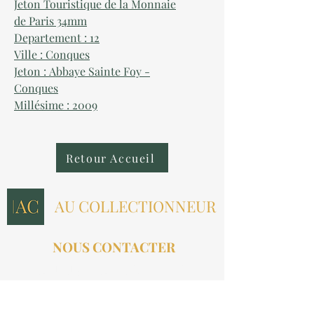
Jeton Touristique de la Monnaie
de Paris 34mm
Departement : 12
Ville : Conques
Jeton : Abbaye Sainte Foy -
Conques
Millésime : 2009
Retour Accueil
AU COLLECTIONNEUR
NOUS CONTACTER
contact@aucollectionneur.fr
(+33)
6 69 50 78 06