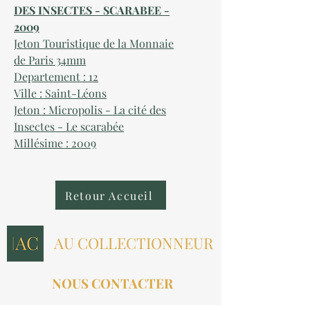
DES INSECTES - SCARABEE -
2009
Jeton Touristique de la Monnaie
de Paris 34mm
Departement : 12
Ville : Saint-Léons
Jeton : Micropolis - La cité des
Insectes - Le scarabée
Millésime : 2009
Retour Accueil
AU COLLECTIONNEUR
NOUS CONTACTER
contact@aucollectionneur.fr