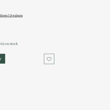
tions Livraison
le(s) en stock
r