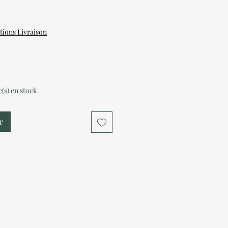
tions Livraison
le(s) en stock
r