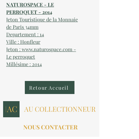
NATUROSPACE - LE
PERROQUET - 2014
Jeton Touristique de la Monnaie
de Paris 34mm
Departement : 14
Ville : Honfleur
Jeton : www.naturospace.com -
Le perroquet
Millésime : 2014
Retour Accueil
AU COLLECTIONNEUR
NOUS CONTACTER
contact@aucollectionneur.fr