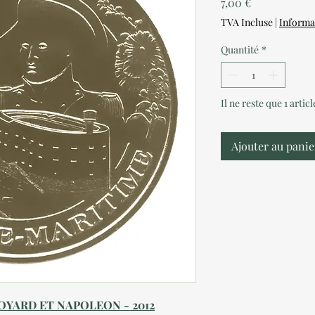
Prix
7,00 €
TVA Incluse
|
Informa
Quantité
*
Il ne reste que 1 artic
Ajouter au panie
 BOYARD ET NAPOLEON - 2012