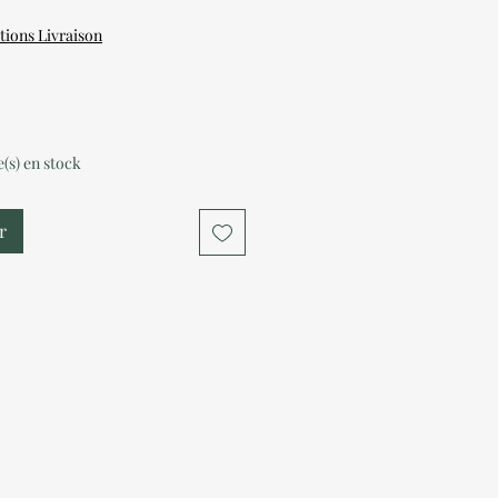
tions Livraison
le(s) en stock
r