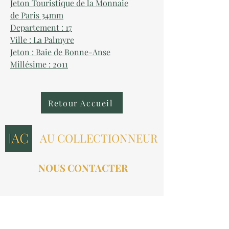
Jeton Touristique de la Monnaie
de Paris 34mm
Departement : 17
Ville : La Palmyre
Jeton : Baie de Bonne-Anse
Millésime : 2011
Retour Accueil
AU COLLECTIONNEUR
NOUS CONTACTER
contact@aucollectionneur.fr
(+33)
6 69 50 78 06
EN SAVOIR PLUS