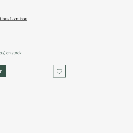
tions Livraison
le(s) en stock
r