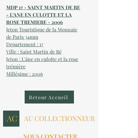
MDP 17 - SAINT MARTIN DE RE
- L'ANE EN CULOTTE ET LA
ROSE TREMIERE - 2006
Jeton Touristique de la Monnaie
de Paris 34mm
Departement : 17
Ville : Saint Martin de Ré
Jeton : L'âne en culotte et la rose
trémière
Millésime : 2006
Retour Accueil
AU COLLECTIONNEUR
NOUS CONTACTER