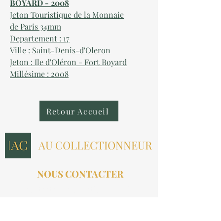
BOYARD - 2008
Jeton Touristique de la Monnaie
de Paris 34mm
Departement : 17
Ville : Saint-Denis-d'Oleron
Jeton : Ile d'Oléron - Fort Boyard
Millésime : 2008
Retour Accueil
AU COLLECTIONNEUR
NOUS CONTACTER
contact@aucollectionneur.fr
(+33)
6 69 50 78 06