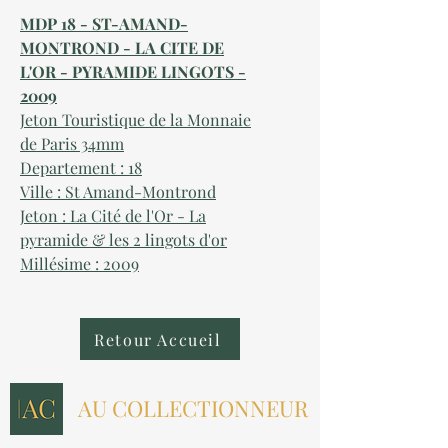
MDP 18 - ST-AMAND-
MONTROND - LA CITE DE
L'OR - PYRAMIDE LINGOTS -
2009
Jeton Touristique de la Monnaie
de Paris 34mm
Departement : 18
Ville : St Amand-Montrond
Jeton : La Cité de l'Or - La
pyramide & les 2 lingots d'or
Millésime : 2009
Retour Accueil
AU COLLECTIONNEUR