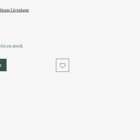
tions Livraison
le(s) en stock
r