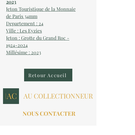
2023
Jeton Touristique de la Monnaie
de Paris 34mm
Departement : 24
Ville : Les Eyzies
Jeton : Grotte du Grand Roc -
1924-2024
Millésime : 2023
Retour Accueil
AU COLLECTIONNEUR
NOUS CONTACTER
contact@aucollectionneur.fr
(+33)
6 69 50 78 06