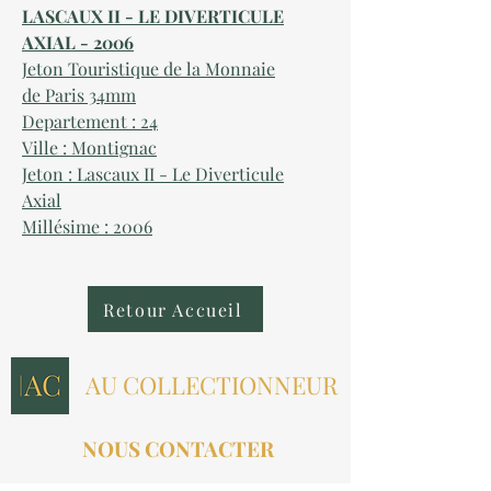
LASCAUX II - LE DIVERTICULE
AXIAL - 2006
Jeton Touristique de la Monnaie
de Paris 34mm
Departement : 24
Ville : Montignac
Jeton : Lascaux II - Le Diverticule
Axial
Millésime : 2006
Retour Accueil
AU COLLECTIONNEUR
NOUS CONTACTER
contact@aucollectionneur.fr