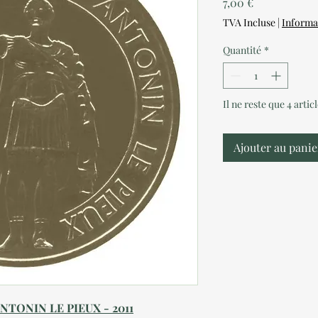
Prix
7,00 €
TVA Incluse
|
Informa
Quantité
*
Il ne reste que 4 artic
Ajouter au panie
NTONIN LE PIEUX - 2011