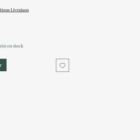
tions Livraison
le(s) en stock
r