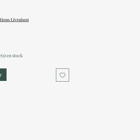
tions Livraison
le(s) en stock
r