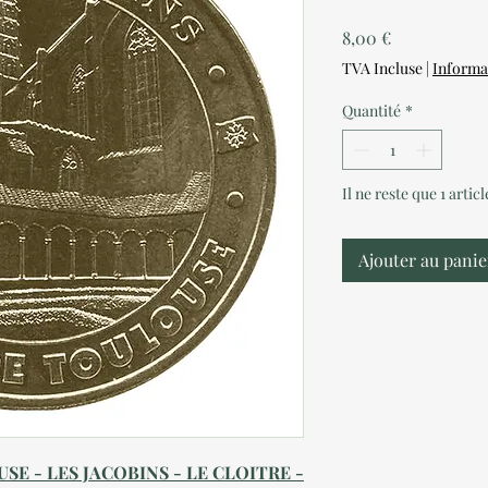
Prix
8,00 €
TVA Incluse
|
Informa
Quantité
*
Il ne reste que 1 artic
Ajouter au panie
SE - LES JACOBINS - LE CLOITRE -