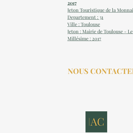
2017
Jeton Touristique de la Monna
Departement : 31
Ville : Toulouse
Jeton : Mairie de Toulouse - Le
Millésime : 2017
NOUS CONTACTE
contact@aucollectionneu
(+33) 6 69 50 78 06