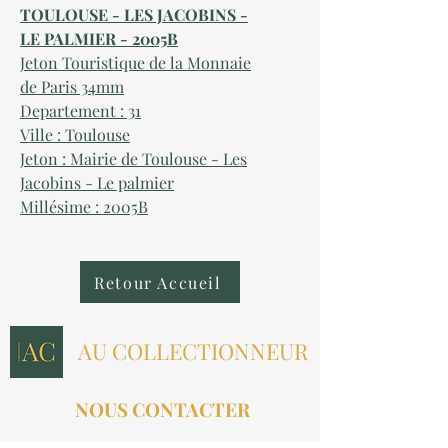
TOULOUSE - LES JACOBINS -
LE PALMIER - 2005B
Jeton Touristique de la Monnaie
de Paris 34mm
Departement : 31
Ville : Toulouse
Jeton : Mairie de Toulouse - Les
Jacobins - Le palmier
Millésime : 2005B
Retour Accueil
AU COLLECTIONNEUR
NOUS CONTACTER
contact@aucollectionneur.fr