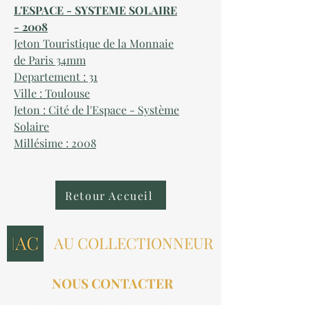
L'ESPACE - SYSTEME SOLAIRE
- 2008
Jeton Touristique de la Monnaie
de Paris 34mm
Departement : 31
Ville : Toulouse
Jeton : Cité de l'Espace - Système
Solaire
Millésime : 2008
Retour Accueil
AU COLLECTIONNEUR
NOUS CONTACTER
contact@aucollectionneur.fr