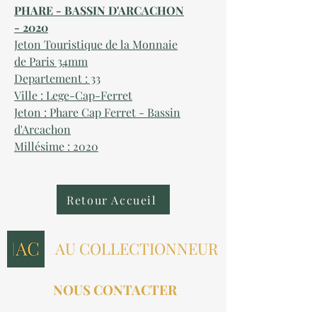
PHARE - BASSIN D'ARCACHON
- 2020
Jeton Touristique de la Monnaie
de Paris 34mm
Departement : 33
Ville : Lege-Cap-Ferret
Jeton : Phare Cap Ferret - Bassin
d'Arcachon
Millésime : 2020
Retour Accueil
AU COLLECTIONNEUR
NOUS CONTACTER
contact@aucollectionneur.fr