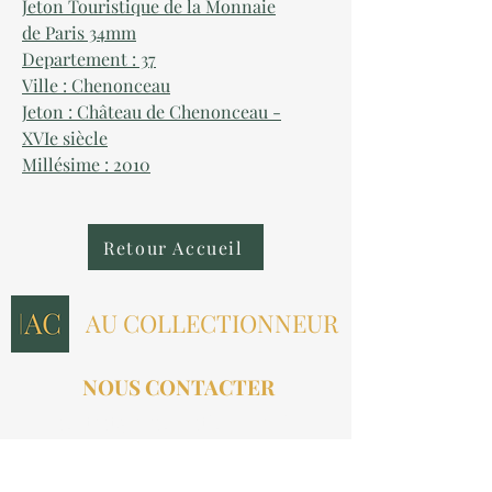
Jeton Touristique de la Monnaie
de Paris 34mm
Departement : 37
Ville : Chenonceau
Jeton : Château de Chenonceau -
XVIe siècle
Millésime : 2010
Retour Accueil
AU COLLECTIONNEUR
NOUS CONTACTER
contact@aucollectionneur.fr
(+33)
6 69 50 78 06