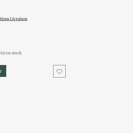
tions Livraison
le(s) en stock
r