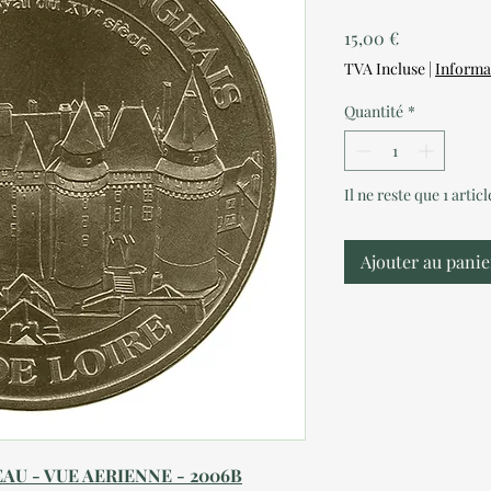
Prix
15,00 €
TVA Incluse
|
Informa
Quantité
*
Il ne reste que 1 artic
Ajouter au panie
AU - VUE AERIENNE - 2006B