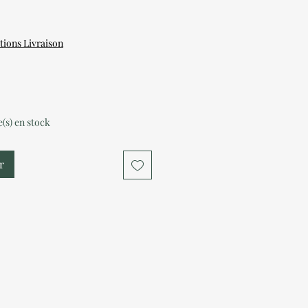
tions Livraison
le(s) en stock
r