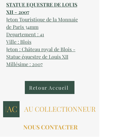
STATUE EQUESTRE DE LOUIS
XII - 2007
Jeton Touristique de la Monnaie
de Paris 34mm
Departement : 41
Ville : Blois
Jeton : Château royal de Blois -
Statue équestre de Louis XII
Millésime : 2007
Retour Accueil
AU COLLECTIONNEUR
NOUS CONTACTER
contact@aucollectionneur.fr