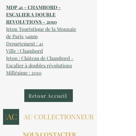
MDP 41 - CHAMBORD -
ESCALIER A DOUBLE
REVOLUTIONS - 2010
Jeton Touristique de la Monnaie
de Paris 34mm
Departement : 41
Ville : Chambord
Jeton : Château de Chambord -
Escalier à doubles révolutions
Millésime : 2010
Retour Accueil
AU COLLECTIONNEUR
NOUS CONTACTER