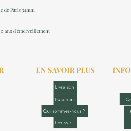
ie de Paris 34mm
 20 ans d'émerveillement
R
EN SAVOIR PLUS
INFO
r.fr
Livraison
Paiement
Co
Qui sommes-nous ?
Les avis