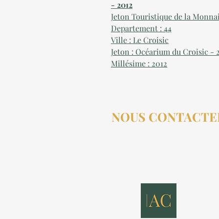
- 2012
Jeton Touristique de la Monna
Departement : 44
Ville : Le Croisic
Jeton : Océarium du Croisic -
Millésime : 2012
NOUS CONTACTE
contact@aucollectionneu
(+33) 6 69 50 78 06