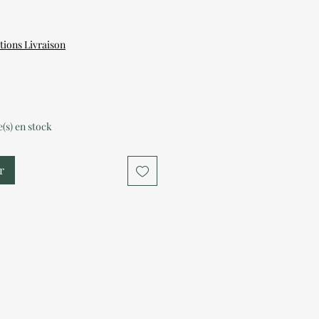
tions Livraison
le(s) en stock
r