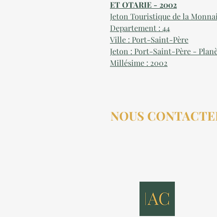
ET OTARIE - 2002
Jeton Touristique de la Monna
Departement : 44
Ville : Port-Saint-Père
Jeton : Port-Saint-Père - Planè
Millésime : 2002
NOUS CONTACTE
contact@aucollectionneu
(+33) 6 69 50 78 06