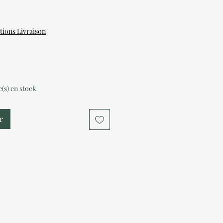
tions Livraison
le(s) en stock
r