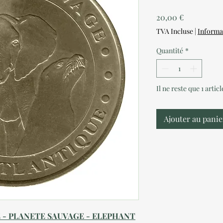
Prix
20,00 €
TVA Incluse
|
Informa
Quantité
*
Il ne reste que 1 artic
Ajouter au panie
E - PLANETE SAUVAGE - ELEPHANT