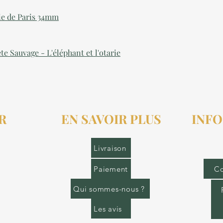
ie de Paris 34mm
te Sauvage - L'éléphant et l'otarie
R
EN SAVOIR PLUS
INFO
r.fr
Livraison
Paiement
Co
Qui sommes-nous ?
Les avis