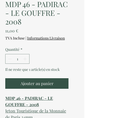
MDP 46 - PADIRAC
- LE GOUFFRE -
2008
Prix
11,00 €
TVA Incluse
|
Informations Livraison
Quantité
*
Il ne reste que 1 article(s) en stock
Ajouter au panier
MDP 46 - PADIRAC - LE
GOUFFRE - 2008
Jeton Touristique de la Monnaie
de Paris 34mm