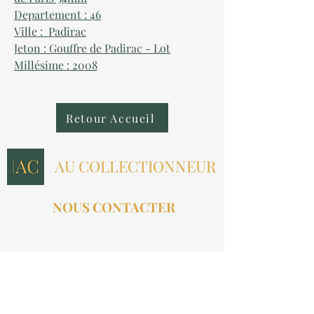
Departement : 46
Ville : Padirac
Jeton : Gouffre de Padirac - Lot
Millésime : 2008
Retour Accueil
AU COLLECTIONNEUR
NOUS CONTACTER
contact@aucollectionneur.fr
(+33)
6 69 50 78 06
EN SAVOIR PLUS
Livraison