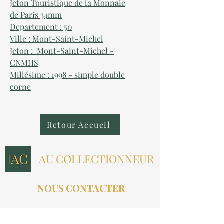
Jeton Touristique de la Monnaie
de Paris 34mm
Departement : 50
Ville : Mont-Saint-Michel
Jeton : Mont-Saint-Michel -
CNMHS
Millésime : 1998 - simple double
corne
Retour Accueil
AU COLLECTIONNEUR
NOUS CONTACTER
contact@aucollectionneur.fr
(+33)
6 69 50 78 06