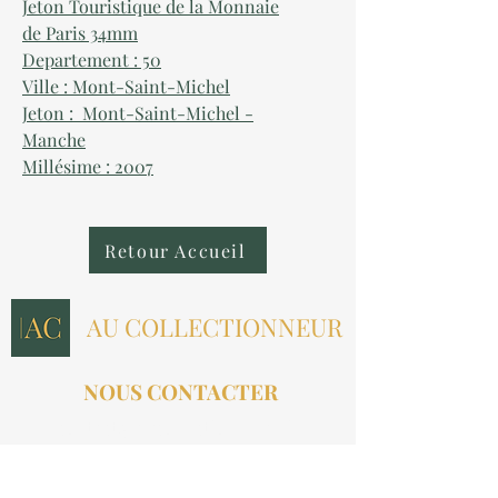
Jeton Touristique de la Monnaie
de Paris 34mm
Departement : 50
Ville : Mont-Saint-Michel
Jeton : Mont-Saint-Michel -
Manche
Millésime : 2007
Retour Accueil
AU COLLECTIONNEUR
NOUS CONTACTER
contact@aucollectionneur.fr
(+33)
6 69 50 78 06