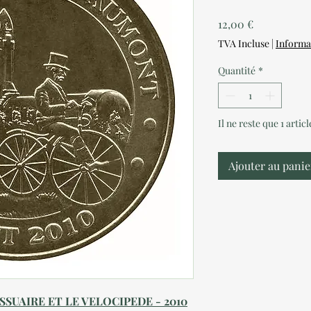
Prix
12,00 €
TVA Incluse
|
Informa
Quantité
*
Il ne reste que 1 artic
Ajouter au panie
SSUAIRE ET LE VELOCIPEDE - 2010