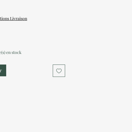
tions Livraison
le(s) en stock
r