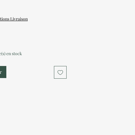
tions Livraison
le(s) en stock
r