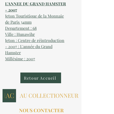
L'ANNEE DU GRAND HAMSTER
- 2007
Jeton Touristique de la Monnaie
de Paris 34mm
Departement : 68
Ville : Hunawihr
Jeton : Centre de réintroduction
- 2007 : L'année du Grand
Hamster
Millésime : 2007
Retour Accueil
AU COLLECTIONNEUR
NOUS CONTACTER