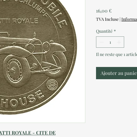
Prix
16,00 €
TVA Incluse
|
Informa
Quantité
*
Il ne reste que 1 artic
Ajouter au panie
TTI ROYALE - CITE DE