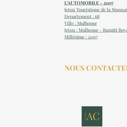
L'AUTOMOBILE - 2007
Jeton Touristique de la Monna
Departement : 68
Ville : Mulhouse
Jeton : Mulhouse - Bugatti Roy
Millésime : 2007
NOUS CONTACTE
contact@aucollectionneu
(+33) 6 69 50 78 06