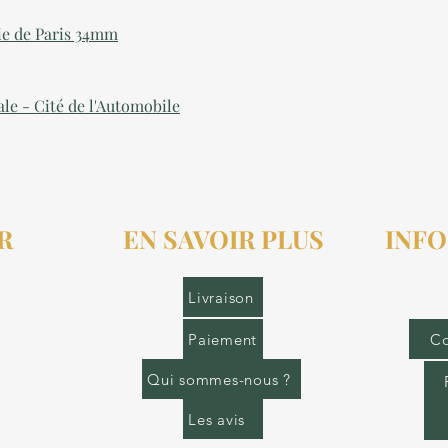
ie de Paris 34mm
ale - Cité de l'Automobile
R
EN SAVOIR PLUS
INFO
r.fr
Livraison
Paiement
Co
Qui sommes-nous ?
Les avis