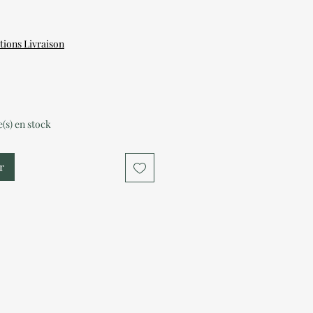
tions Livraison
le(s) en stock
r