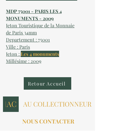
MDP 75001 - PARIS LES 4
MONUMENTS - 2009
Jeton Touristique de la Monnaie
de Paris 34mm
Departement : 75001
Ville : Paris
Jeton :
Les 4 monuments
Millésime : 2009
Retour Accueil
AU COLLECTIONNEUR
NOUS CONTACTER
contact@aucollectionneur.fr