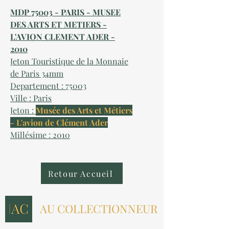
MDP 75003 - PARIS - MUSEE
DES ARTS ET METIERS -
L'AVION CLEMENT ADER -
2010
Jeton Touristique de la Monnaie
de Paris 34mm
Departement : 75003
Ville : Paris
Jeton :
Musée des Arts et Métiers
- L'avion de Clément Ader
Millésime : 2010
Retour Accueil
AU COLLECTIONNEUR