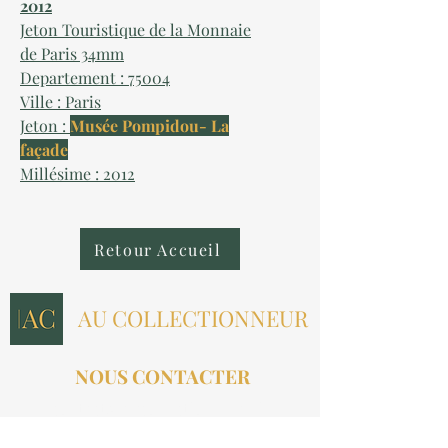
2012
Jeton Touristique de la Monnaie
de Paris 34mm
Departement : 75004
Ville : Paris
Jeton :
Musée Pompidou- La
façade
Millésime : 2012
Retour Accueil
AU COLLECTIONNEUR
NOUS CONTACTER
contact@aucollectionneur.fr
(+33)
6 69 50 78 06