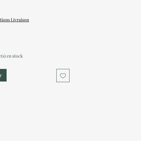
tions Livraison
le(s) en stock
r