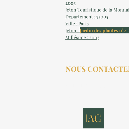
2003
Jeton Touristique de la Monna
Departement : 75005
Ville : Paris
Jeton :
Jardin des plantes n°2
Millésime : 2003
NOUS CONTACTE
contact@aucollectionneu
(+33) 6 69 50 78 06