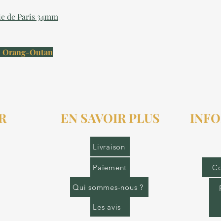
ie de Paris 34mm
 - Orang-Outan
R
EN SAVOIR PLUS
INFO
r.fr
Livraison
Paiement
Co
Qui sommes-nous ?
Les avis