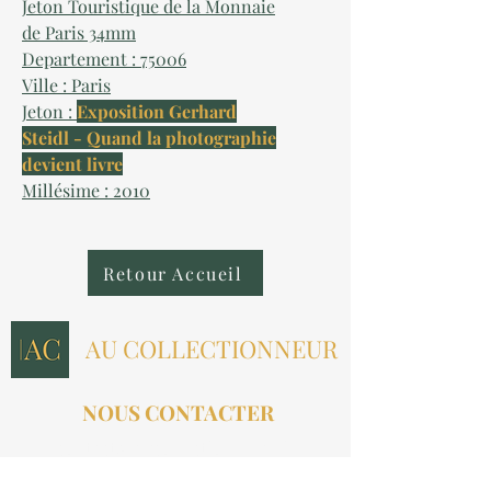
Jeton Touristique de la Monnaie
de Paris 34mm
Departement : 75006
Ville : Paris
Jeton :
Exposition Gerhard
Steidl - Quand la photographie
devient livre
Millésime : 2010
Retour Accueil
AU COLLECTIONNEUR
NOUS CONTACTER
contact@aucollectionneur.fr
(+33)
6 69 50 78 06