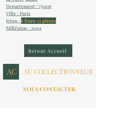
Departement : 75006
Ville : Paris
Jeton :
L'Euro 12 pièces
Millésime : 2001
Retour Accueil
AU COLLECTIONNEUR
NOUS CONTACTER
contact@aucollectionneur.fr
(+33)
6 69 50 78 06
EN SAVOIR PLUS
Livraison