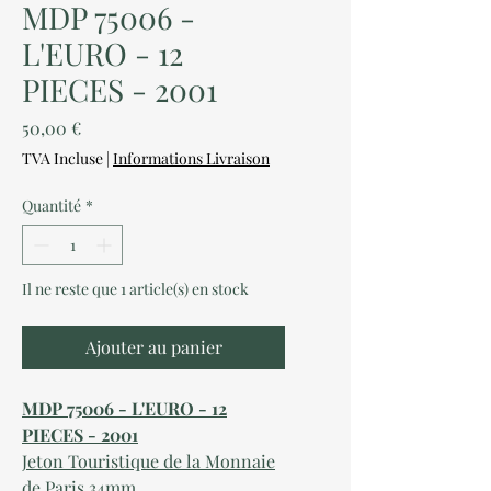
MDP 75006 -
L'EURO - 12
PIECES - 2001
Prix
50,00 €
TVA Incluse
|
Informations Livraison
Quantité
*
Il ne reste que 1 article(s) en stock
Ajouter au panier
MDP 75006 - L'EURO - 12
PIECES - 2001
Jeton Touristique de la Monnaie
de Paris 34mm