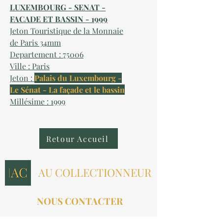
LUXEMBOURG - SENAT -
FACADE ET BASSIN - 1999
Jeton Touristique de la Monnaie
de Paris 34mm
Departement : 75006
Ville : Paris
Jeton :
Palais du Luxembourg -
Le Sénat - La façade et le bassin
Millésime : 1999
Retour Accueil
AU COLLECTIONNEUR
NOUS CONTACTER
contact@aucollectionneur.fr