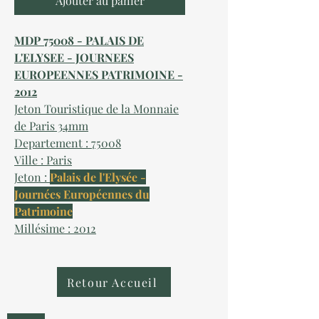
Ajouter au panier
MDP 75008 - PALAIS DE
L'ELYSEE - JOURNEES
EUROPEENNES PATRIMOINE -
2012
Jeton Touristique de la Monnaie
de Paris 34mm
Departement : 75008
Ville : Paris
Jeton :
Palais de l'Elysée -
Journées Européennes du
Patrimoine
Millésime : 2012
Retour Accueil