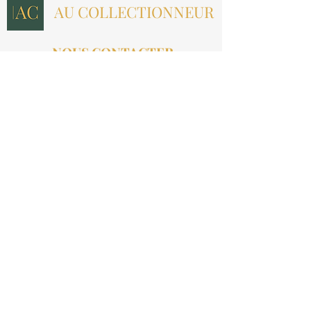
AU COLLECTIONNEUR
NOUS CONTACTER
contact@aucollectionneur.fr
(+33)
6 69 50 78 06
EN SAVOIR PLUS
Livraison
Paiement
Qui sommes-nous ?
Les avis
INFORMATIONS LÉGALES
Mention légales