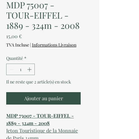
MDP 75007 -
TOUR-EIFFEL -
1889 - 324m - 2008
Prix
15,00 €
TVA Incluse
|
Informations Livraison
Quantité
*
Il ne reste que 2 article(s) en stock
Ajouter au panier
MDP 75007 - TOUR-EIFFEL -
1889 - 324m - 2008
Jeton Touristique de la Monnaie
de Paris 34mm