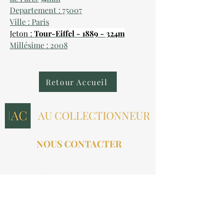
Departement : 75007
Ville : Paris
Jeton :
Tour-Eiffel - 1889 - 324m
Millésime : 2008
Retour Accueil
AU COLLECTIONNEUR
NOUS CONTACTER
contact@aucollectionneur.fr
(+33)
6 69 50 78 06
EN SAVOIR PLUS
Livraison