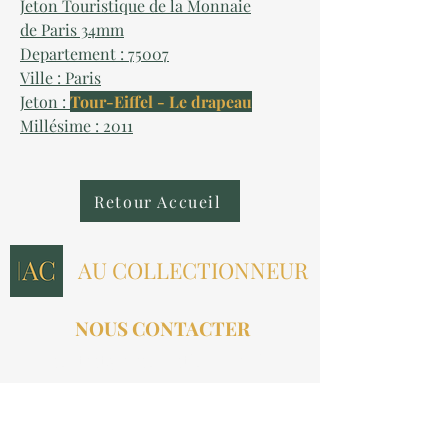
Jeton Touristique de la Monnaie
de Paris 34mm
Departement : 75007
Ville : Paris
Jeton :
Tour-Eiffel - Le drapeau
Millésime : 2011
Retour Accueil
AU COLLECTIONNEUR
NOUS CONTACTER
contact@aucollectionneur.fr
(+33)
6 69 50 78 06
EN SAVOIR PLUS