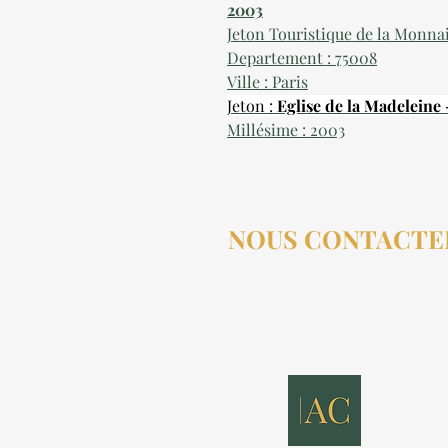
2003
Jeton Touristique de la Monna
Departement : 75008
Ville : Paris
Jeton :
Eglise de la Madeleine
Millésime : 2003
NOUS CONTACTE
contact@aucollectionneu
(+33) 6 69 50 78 06