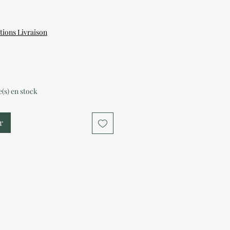
tions Livraison
le(s) en stock
r