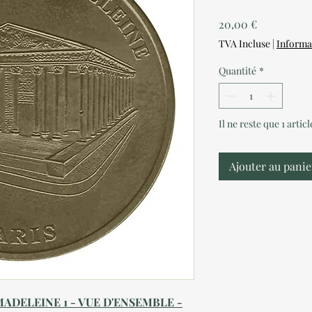
Prix
20,00 €
TVA Incluse
|
Informa
Quantité
*
Il ne reste que 1 artic
Ajouter au panie
MADELEINE 1 - VUE D'ENSEMBLE -