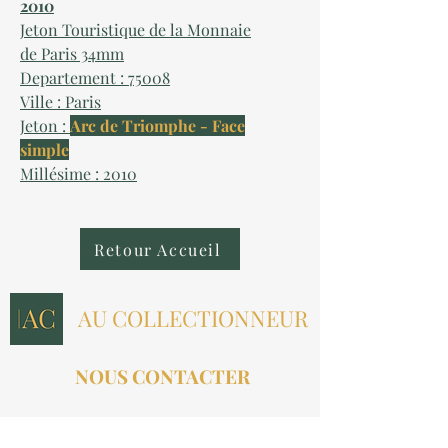
2010
Jeton Touristique de la Monnaie
de Paris 34mm
Departement : 75008
Ville : Paris
Jeton :
Arc de Triomphe - Face
simple
Millésime : 2010
Retour Accueil
AU COLLECTIONNEUR
NOUS CONTACTER
contact@aucollectionneur.fr
(+33)
6 69 50 78 06