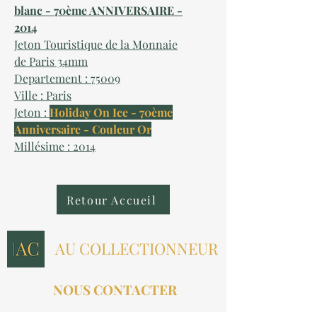
blanc - 70ème ANNIVERSAIRE -
2014
Jeton Touristique de la Monnaie
de Paris 34mm
Departement : 75009
Ville : Paris
Jeton :
Holiday On Ice - 70ème
Anniversaire - Couleur Or
Millésime : 2014
Retour Accueil
AU COLLECTIONNEUR
NOUS CONTACTER
contact@aucollectionneur.fr